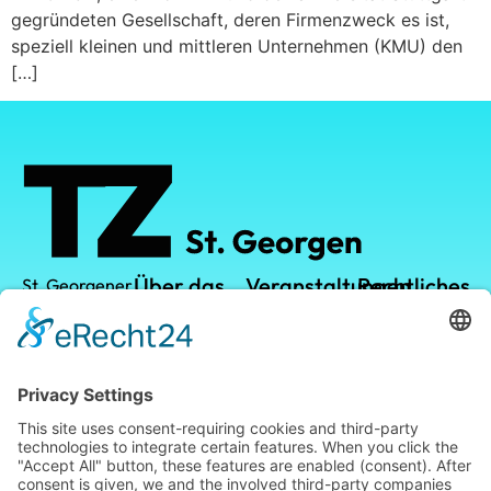
gegründeten Gesellschaft, deren Firmenzweck es ist,
speziell kleinen und mittleren Unternehmen (KMU) den
[…]
Über das
Veranstaltungen
Rechtliches
St. Georgener
Technologiezentrum
TZ
TZ-Campus
Datenschutz
GmbH
Vermietung
Kalender
Impressum
Leistungen
Leopoldstraße
1
Standort
78112 St.
Georgen im
Blog
Schwarzwald
Telefon: +49