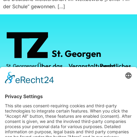
der Schule“ gewonnen. […]
Über das
Veranstaltungen
Rechtliches
St. Georgener
Technologiezentrum
TZ
TZ-Campus
Datenschutz
GmbH
Vermietung
Kalender
Impressum
Leistungen
Leopoldstraße
1
Standort
78112 St.
Georgen im
Blog
Schwarzwald
Telefon: +49
(0) 7724 /
949474
Telefax: +49