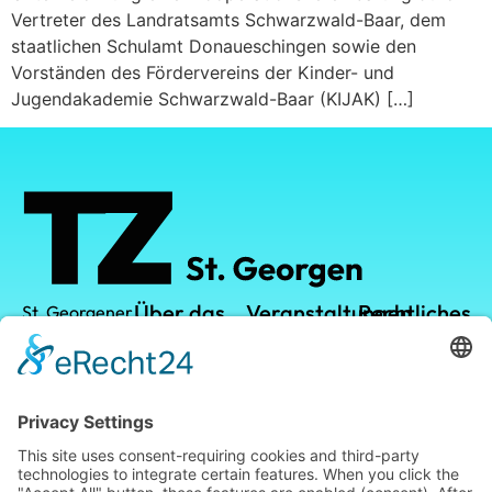
Vertreter des Landratsamts Schwarzwald-Baar, dem
staatlichen Schulamt Donaueschingen sowie den
Vorständen des Fördervereins der Kinder- und
Jugendakademie Schwarzwald-Baar (KIJAK) […]
Über das
Veranstaltungen
Rechtliches
St. Georgener
Technologiezentrum
TZ
TZ-Campus
Datenschutz
GmbH
Vermietung
Kalender
Impressum
Leistungen
Leopoldstraße
1
Standort
78112 St.
Georgen im
Blog
Schwarzwald