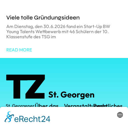
Viele tolle Gründungsideen
Am Dienstag, den 30.6.2026 fand ein Start-Up BW
Young Talents Wettbewerb mit 46 Schülern der 10.
Klassenstufe des TSG im
READ MORE
Über das
Veranstaltungen
Rechtliches
St. Georgener
Technologiezentrum
TZ
TZ-Campus
Datenschutz
GmbH
Vermietung
Kalender
Impressum
Leistungen
Leopoldstraße