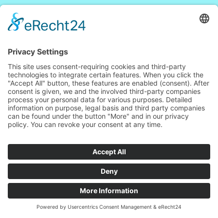
Telefon: +49
(0) 7724 /
949474
Telefax: +49
(0) 7724 /
949466
info@tz-
stgeorgen.de
Made by MakeBranding