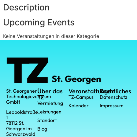
Description
Upcoming Events
Keine Veranstaltungen in dieser Kategorie
Über das
Veranstaltungen
Rechtliches
St. Georgener
Technologiezentrum
TZ
TZ-Campus
Datenschutz
GmbH
Vermietung
Kalender
Impressum
Leistungen
Leopoldstraße
1
Standort
78112 St.
Georgen im
Blog
Schwarzwald