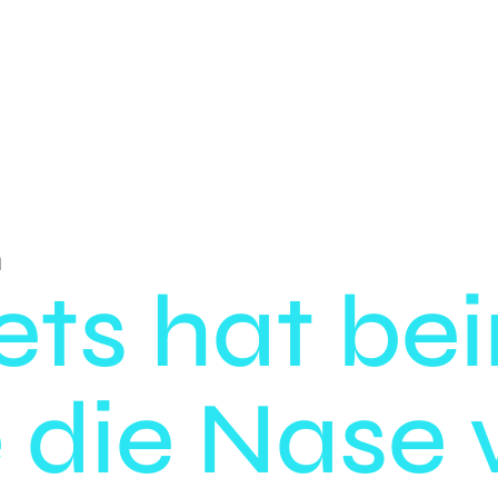
h
ets hat be
die Nase 