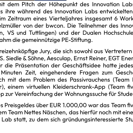
it dem Pitch der Höhepunkt des Innovation Labs 
s ihre während des Innovation Labs entwickelten 
im Zeitraum eines Vierteljahres insgesamt 6 Work
lzmüller von der bwcon. Die Teilnehmer des Innov
, VS und Tuttlingen) und der Dualen Hochschul
ahm die gemeinnützige PE-Stiftung.
reizehnköpfige Jury, die sich sowohl aus Vertreter
 Siedle & Söhne, Aesculap, Ernst Reiner, EGT Energ
 die Präsentation der Geschäftsidee hatte jede
 Minuten Zeit, eingehendere Fragen zum Geschäft
sich mit dem Problem des Passivrauchens (Team 
), einem virtuellen Kleiderschrank-App (Team fiv
App zur Vereinfachung der Wohnungssuche für Stud
s Preisgeldes über EUR 1.000,00 war das Team five
em Team Nettes Näschen, das hierfür noch mit ein
n Lab statt, zu dem sich gründungsinteressierte S