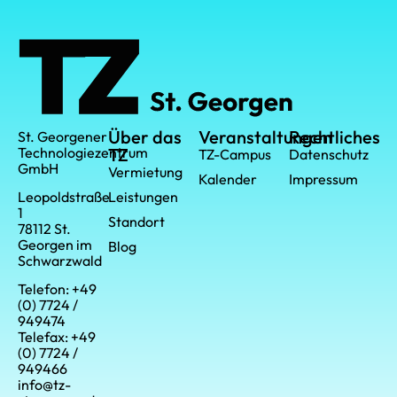
Über das
Veranstaltungen
Rechtliches
St. Georgener
Technologiezentrum
TZ
TZ-Campus
Datenschutz
GmbH
Vermietung
Kalender
Impressum
Leistungen
Leopoldstraße
1
Standort
78112 St.
Georgen im
Blog
Schwarzwald
Telefon: +49
(0) 7724 /
949474
Telefax: +49
(0) 7724 /
949466
info@tz-