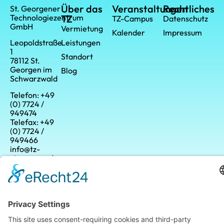
Über das
Veranstaltungen
Rechtliches
St. Georgener
Technologiezentrum
TZ
TZ-Campus
Datenschutz
GmbH
Vermietung
Kalender
Impressum
Leistungen
Leopoldstraße
1
Standort
78112 St.
Georgen im
Blog
Schwarzwald
Telefon: +49
(0) 7724 /
949474
Telefax: +49
(0) 7724 /
949466
info@tz-
stgeorgen.de
Made by MakeBranding