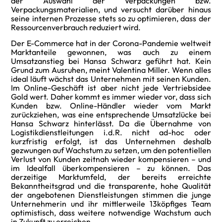
der Auswahl der Verpackungen bzw.
Verpackungsmaterialien, und versucht darüber hinaus
seine internen Prozesse stets so zu optimieren, dass der
Ressourcenverbrauch reduziert wird.
Der E-Commerce hat in der Corona-Pandemie weltweit
Marktanteile gewonnen, was auch zu einem
Umsatzanstieg bei Hansa Schwarz geführt hat. Kein
Grund zum Ausruhen, meint Valentina Miller. Wenn alles
ideal läuft wächst das Unternehmen mit seinen Kunden.
Im Online-Geschäft ist aber nicht jede Vertriebsidee
Gold wert. Daher kommt es immer wieder vor, dass sich
Kunden bzw. Online-Händler wieder vom Markt
zurückziehen, was eine entsprechende Umsatzlücke bei
Hansa Schwarz hinterlässt. Da die Übernahme von
Logistikdienstleitungen i.d.R. nicht ad-hoc oder
kurzfristig erfolgt, ist das Unternehmen deshalb
gezwungen auf Wachstum zu setzen, um den potentiellen
Verlust von Kunden zeitnah wieder kompensieren – und
im Idealfall überkompensieren – zu können. Das
derzeitige Marktumfeld, der bereits erreichte
Bekanntheitsgrad und die transparente, hohe Qualität
der angebotenen Dienstleistungen stimmen die junge
Unternehmerin und ihr mittlerweile 13köpfiges Team
optimistisch, dass weitere notwendige Wachstum auch
in Zukunft zu erreichen.