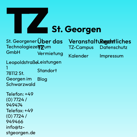
Über das
Veranstaltungen
Rechtliches
St. Georgener
Technologiezentrum
TZ
TZ-Campus
Datenschutz
GmbH
Vermietung
Kalender
Impressum
Leistungen
Leopoldstraße
1
Standort
78112 St.
Georgen im
Blog
Schwarzwald
Telefon: +49
(0) 7724 /
949474
Telefax: +49
(0) 7724 /
949466
info@tz-
stgeorgen.de