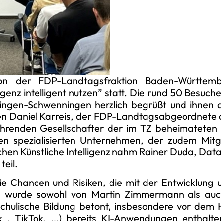
 der FDP-Landtagsfraktion Baden-Württemb
igenz intelligent nutzen” statt. Die rund 50 Besu
ingen-Schwenningen herzlich begrüßt und ihnen a
nen Daniel Karreis, der FDP-Landtagsabgeordnete 
renden Gesellschafter der im TZ beheimateten 
 spezialisierten Unternehmen, der zudem Mitgl
Sachen Künstliche Intelligenz nahm Rainer Duda, Dat
eil.
ie Chancen und Risiken, die mit der Entwicklung
bei wurde sowohl von Martin Zimmermann als auch
schulische Bildung betont, insbesondere vor dem H
k , TikTok, …) bereits KI-Anwendungen enthalte