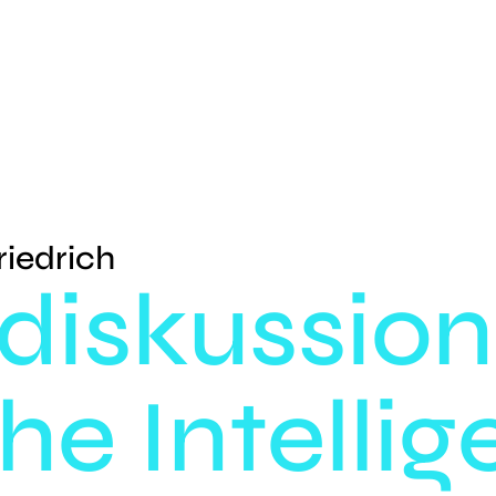
riedrich
diskussion
he Intellig