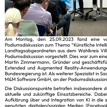
Am Montag, den 25.09.2023 fand eine von
Podiumsdiskussion zum Thema “Künstliche Intell
Landtagsabgeordneten aus dem Wahlkreis Vill
Podiumsdiskussion vorgestellt. Dies war zum ei
Martin Zimmermann, Gründer und geschäftsfüh
Extended und Augmented Reality-Anwendungen
Bundesregierung ist. Als weiterer Spezialist in 
M&M Software GmbH, an der Podiumsdiskussion t
Die Diskussionspunkte betrafen insbesondere d
aktuelle und zukünftige Einsatzbereiche. Da
Aufklärung über und Integration von KI in die 
genutzten digitalen/sozialen Medien (Faceboo