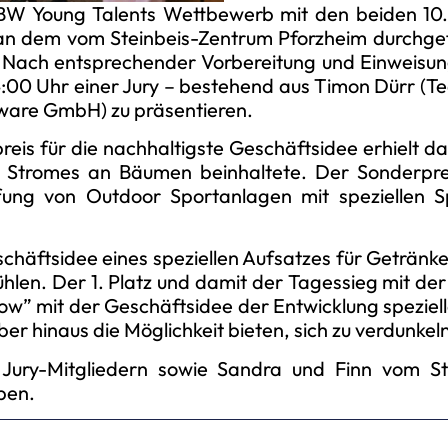
p BW Young Talents Wettbewerb mit den beiden 1
n dem vom Steinbeis-Zentrum Pforzheim durchgefü
. Nach entsprechender Vorbereitung und Einweisun
4:00 Uhr einer Jury – bestehend aus Timon Dürr (
ware GmbH) zu präsentieren.
preis für die nachhaltigste Geschäftsidee erhielt 
 Stromes an Bäumen beinhaltete. Der Sonderpreis
fung von Outdoor Sportanlagen mit speziellen S
schäftsidee eines speziellen Aufsatzes für Getränke
kühlen. Der 1. Platz und damit der Tagessieg mit de
w” mit der Geschäftsidee der Entwicklung speziell
er hinaus die Möglichkeit bieten, sich zu verdunkel
Jury-Mitgliedern sowie Sandra und Finn vom Ste
ben.