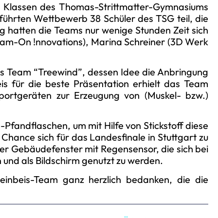
0. Klassen des Thomas-Strittmatter-Gymnasiums
hrten Wettbewerb 38 Schüler des TSG teil, die
g hatten die Teams nur wenige Stunden Zeit sich
Team-On !nnovations), Marina Schreiner (3D Werk
das Team “Treewind”, dessen Idee die Anbringung
 für die beste Präsentation erhielt das Team
portgeräten zur Erzeugung von (Muskel- bzw.)
-Pfandflaschen, um mit Hilfe von Stickstoff diese
r Chance sich für das Landesfinale in Stuttgart zu
er Gebäudefenster mit Regensensor, die sich bei
n und als Bildschirm genutzt zu werden.
inbeis-Team ganz herzlich bedanken, die die