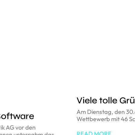
Viele tolle G
Am Dienstag, den 30.
Software
Wettbewerb mit 46 Sch
tik AG vor den
READ MORE
innen unternahm das