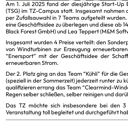
Am 1. Juli 2025 fand der diesjährige Start-U
(TSG) im TZ-Campus statt. Insgesamt nahmen a
per Zufallsauwahl in 7 Teams aufgeteilt wurden
eine Geschäftsidee zu überlegen und diese ab 1
Black Forest GmbH) und Lea Teppert (M&M Soft
Insgesamt wurden 4 Preise verteilt: den Sonder
von Windturbinen zur Erzeugung erneuerbaren
“Enersport” mit der Geschäftsidee der Schaf
erneuerbaren Strom.
Der 2. Platz ging an das Team “Kühli” für die Ge
(speziell in der Sommerzeit) jederzeit runter zu 
qualifizieren errang das Team “Clearmind-Windo
Regen selber schließen, selber reinigen und darüb
Das TZ möchte sich insbesondere bei den 3 
Veranstaltung toll begleitet und durchgeführt ha