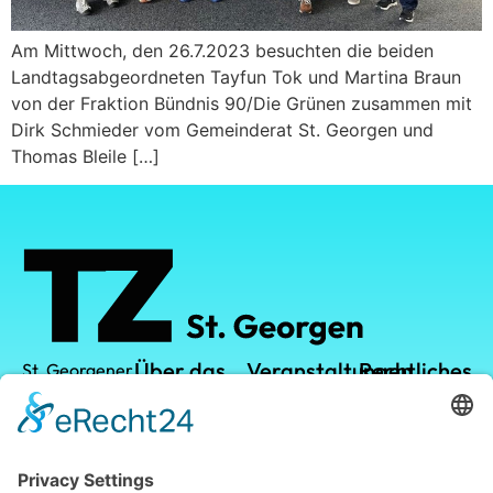
Am Mittwoch, den 26.7.2023 besuchten die beiden
Landtagsabgeordneten Tayfun Tok und Martina Braun
von der Fraktion Bündnis 90/Die Grünen zusammen mit
Dirk Schmieder vom Gemeinderat St. Georgen und
Thomas Bleile […]
Über das
Veranstaltungen
Rechtliches
St. Georgener
Technologiezentrum
TZ
TZ-Campus
Datenschutz
GmbH
Vermietung
Kalender
Impressum
Leistungen
Leopoldstraße
1
Standort
78112 St.