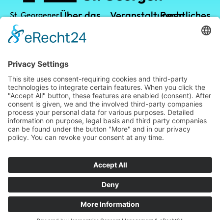
Über das
Veranstaltungen
Rechtliches
St. Georgener
Technologiezentrum
TZ
TZ-Campus
Datenschutz
GmbH
Vermietung
Kalender
Impressum
Leistungen
Leopoldstraße
1
Standort
78112 St.
Georgen im
Blog
Schwarzwald
Telefon: +49
(0) 7724 /
949474
Telefax: +49
(0) 7724 /
949466
info@tz-
stgeorgen.de
Made by MakeBranding