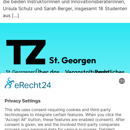
die beiden Instruktorinnen und Innovationsberaterinnen,
Ursula Schulz und Sarah Berger, insgesamt 18 Studenten
aus […]
Über das
Veranstaltungen
Rechtliches
St. Georgener
Technologiezentrum
TZ
TZ-Campus
Datenschutz
GmbH
Vermietung
Kalender
Impressum
Leistungen
Leopoldstraße
1
Standort
78112 St.
Georgen im
Blog
Schwarzwald
Telefon: +49
(0) 7724 /