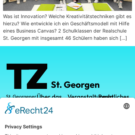
Was ist Innovation? Welche Kreativitätstechniken gibt es
hierzu? Wie entwickle ich ein Geschäftsmodell mit Hilfe
eines Business Canvas? 2 Schulklassen der Realschule
St. Georgen mit insgesamt 46 Schülern haben sich […]
Über das
Veranstaltungen
Rechtliches
St. Georgener
Technologiezentrum
TZ
TZ-Campus
Datenschutz
GmbH
Vermietung
Kalender
Impressum
Leistungen
Leopoldstraße
1
Standort
78112 St.
Georgen im
Blog