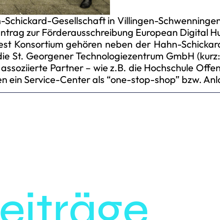
-Schickard-Gesellschaft in Villingen-Schwenningen 
ag zur Förderausschreibung European Digital Hub 
st Konsortium gehören neben der Hahn-Schickard-G
h die St. Georgener Technologiezentrum GmbH (kur
assoziierte Partner – wie z.B. die Hochschule Off
n ein Service-Center als “one-stop-shop” bzw. Anlau
eiträge