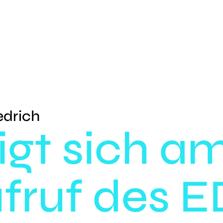
edrich
igt sich a
fruf des 