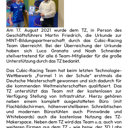
Am 17. August 2021 wurde dem TZ, in Person des
Geschäftsführers Martin Friedrich, die Urkunde zur
MINT-Bildungspartnerschaft durch das Cubic-Racing
Team überreicht. Bei der Überreichung der Urkunde
haben sich Luca Granata und Noah Schneider
stellvertretend für alle 6 Team-Mitglieder für die große
Unterstützung durch das TZ bedankt.
Das Cubic-Racing Team hat beim letzten Technologie-
Wettbewerb „Formel 1 in der Schule“ erstmals die
Deutsche Meisterschaft gewonnen und sich dadurch für
die kommenden Weltmeisterschaften qualifiziert. Das
TZ unterstützt das Team mit der kostenlosen zur
Verfügung Stellung von Infrastruktur. Hierzu gehören
neben einem komplett ausgestatteten Büro (mit
Flachbildschirmen, höhenverstellbaren Schreibtischen
und modernen Bürostühlen auch Pinnwände und
Whiteboards) auch die kostenlose Nutzung des TZ-
Makerspace. Neben dem TZ wird das Team u.a. auch von
weiteren Firmen aus dem TZ – wie bspw. der 3D Labs