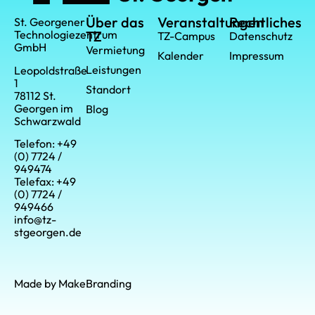
Über das
Veranstaltungen
Rechtliches
St. Georgener
Technologiezentrum
TZ
TZ-Campus
Datenschutz
GmbH
Vermietung
Kalender
Impressum
Leistungen
Leopoldstraße
1
Standort
78112 St.
Georgen im
Blog
Schwarzwald
Telefon: +49
(0) 7724 /
949474
Telefax: +49
(0) 7724 /
949466
info@tz-
stgeorgen.de
Made by MakeBranding