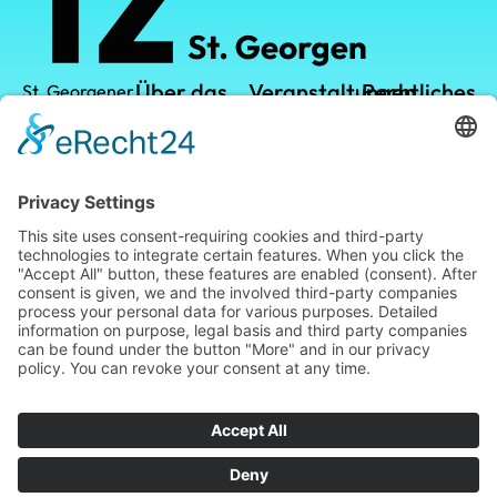
Über das
Veranstaltungen
Rechtliches
St. Georgener
Technologiezentrum
TZ
TZ-Campus
Datenschutz
GmbH
Vermietung
Kalender
Impressum
Leistungen
Leopoldstraße
1
Standort
78112 St.
Georgen im
Blog
Schwarzwald
Telefon: +49
(0) 7724 /
949474
Telefax: +49
(0) 7724 /
949466
info@tz-
stgeorgen.de