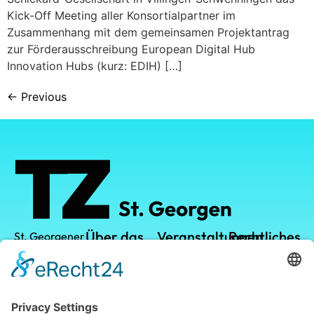
Kick-Off Meeting aller Konsortialpartner im
Zusammenhang mit dem gemeinsamen Projektantrag
zur Förderausschreibung European Digital Hub
Innovation Hubs (kurz: EDIH) […]
←
Previous
Über das
Veranstaltungen
Rechtliches
St. Georgener
Technologiezentrum
TZ
TZ-Campus
Datenschutz
GmbH
Vermietung
Kalender
Impressum
Leistungen
Leopoldstraße
1
Standort
78112 St.