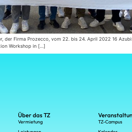
, der Firma Prozecco, vom 22. bis 24. April 2022 16 Azubi
ion Workshop in […]
Über das TZ
Veranstaltu
Vermietung
TZ-Campus
Leistungen
Kalender